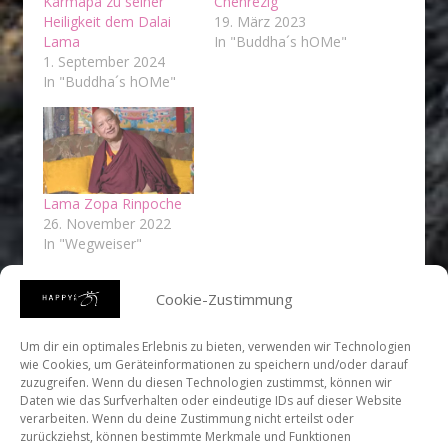
Karmapa zu seiner
Chenrezig
Heiligkeit dem Dalai
19. März 2023
Lama
In "Buddha´s hOMe"
1. September 2024
In "Buddha´s hOMe"
Lama Zopa Rinpoche
26. November 2022
In "Wegweiser"
Cookie-Zustimmung
Um dir ein optimales Erlebnis zu bieten, verwenden wir Technologien
wie Cookies, um Geräteinformationen zu speichern und/oder darauf
zuzugreifen. Wenn du diesen Technologien zustimmst, können wir
Daten wie das Surfverhalten oder eindeutige IDs auf dieser Website
verarbeiten. Wenn du deine Zustimmung nicht erteilst oder
https://www.youtube.com/channel/UCgrBYcWs7XEvZmKE
zurückziehst, können bestimmte Merkmale und Funktionen