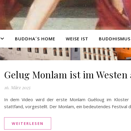
BUDDHA´S HOME
WEISE IST
BUDDHISMUS
Gelug Monlam ist im Weste
16. März 2025
In dem Video wird der erste Monlam Guéloug im Kloster 
stattfand, vorgestellt. Der Monlam, ein bedeutendes Festival
WEITERLESEN