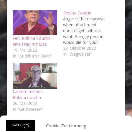
Robina Courtin
Anger is the response
when attachment
doesn't gets what is
want. A angry person
Ven. Robina Courtin –
would die for your
eine Frau mit Biss
love.
23. Oktober 2022
19. Mai 2022
In "Wegweiser"
In "Buddha´s hOMe"
Lamrim mit ven.
Robina Courtin
26. Mai 2022
In "Geistwesen"
Cookie-Zustimmung