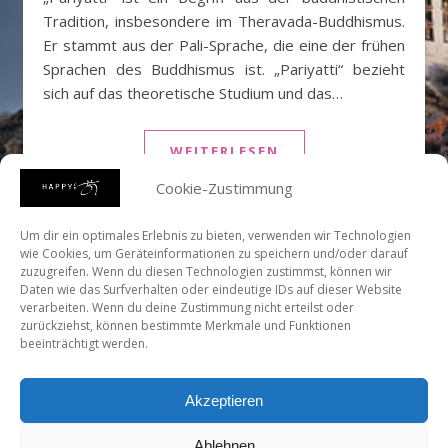
Tradition, insbesondere im Theravada-Buddhismus.
Er stammt aus der Pali-Sprache, die eine der frühen
Sprachen des Buddhismus ist. „Pariyatti“ bezieht
sich auf das theoretische Studium und das…
WEITERLESEN
Cookie-Zustimmung
Um dir ein optimales Erlebnis zu bieten, verwenden wir Technologien
wie Cookies, um Geräteinformationen zu speichern und/oder darauf
zuzugreifen. Wenn du diesen Technologien zustimmst, können wir
Daten wie das Surfverhalten oder eindeutige IDs auf dieser Website
verarbeiten. Wenn du deine Zustimmung nicht erteilst oder
https://www.youtube.com/channel/UCgrBYcWs7XEvZmKE
zurückziehst, können bestimmte Merkmale und Funktionen
beeinträchtigt werden.
Akzeptieren
Allgemeine Geschäftsbedingungen
Stephanie Weiser präsentiert: HAPPY OM
Ablehnen