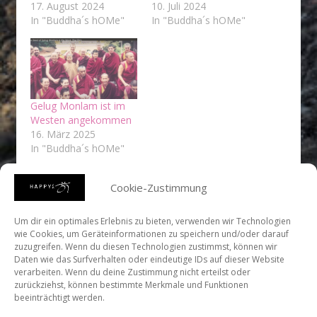
17. August 2024
10. Juli 2024
In "Buddha´s hOMe"
In "Buddha´s hOMe"
Gelug Monlam ist im
Westen angekommen
16. März 2025
In "Buddha´s hOMe"
Cookie-Zustimmung
Um dir ein optimales Erlebnis zu bieten, verwenden wir Technologien
wie Cookies, um Geräteinformationen zu speichern und/oder darauf
zuzugreifen. Wenn du diesen Technologien zustimmst, können wir
Daten wie das Surfverhalten oder eindeutige IDs auf dieser Website
verarbeiten. Wenn du deine Zustimmung nicht erteilst oder
https://www.youtube.com/channel/UCgrBYcWs7XEvZmKE
zurückziehst, können bestimmte Merkmale und Funktionen
beeinträchtigt werden.