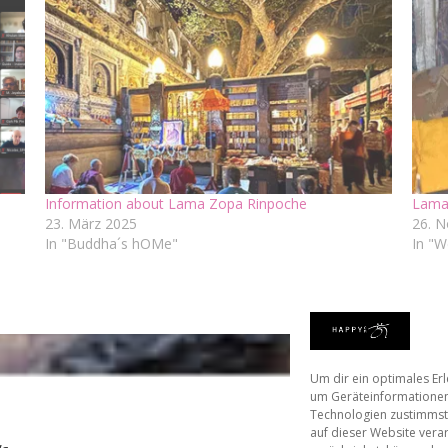
Information about Lama Zopa Rinpoche
Lama
23. März 2025
26. 
In "Buddha´s hOMe"
In "W
Um dir ein optimales Er
um Geräteinformationen
Technologien zustimmst,
auf dieser Website vera