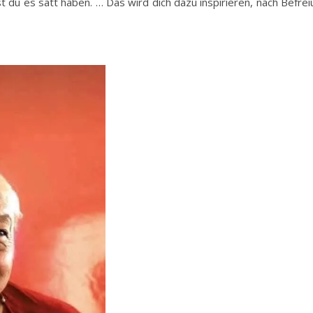
st du es satt haben. … Das wird dich dazu inspirieren, nach Befr