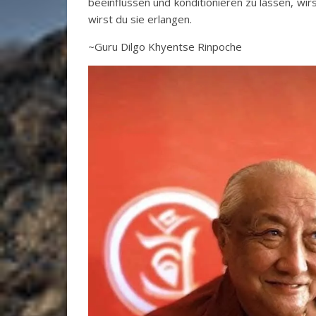
beeinflussen und konditionieren zu lassen, wir
wirst du sie erlangen.
~Guru Dilgo Khyentse Rinpoche