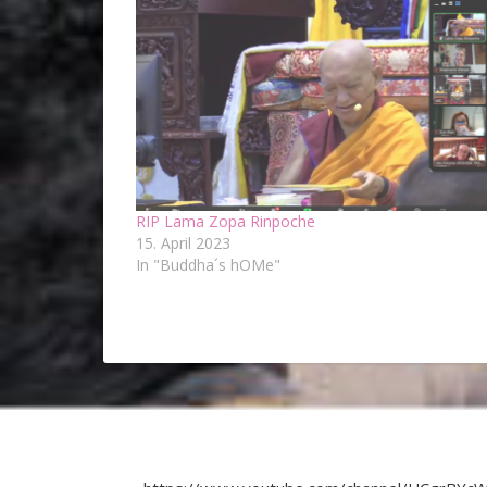
RIP Lama Zopa Rinpoche
15. April 2023
In "Buddha´s hOMe"