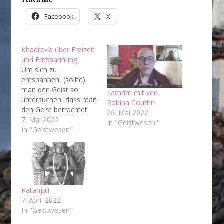
Facebook
X
Khadro-la über Freizeit
und Entspannung
Um sich zu
entspannen, (sollte)
man den Geist so
Lamrim mit ven.
untersuchen, dass man
Robina Courtin
den Geist betrachtet
26. Mai 2022
und wie der Geist auf
7. Mai 2022
In "Geistwesen"
die verschiedenen
In "Geistwesen"
Objekte der Sinne
reagiert, also die
verschiedenen Objekte
der Augensinnskraft
oder die verschiedenen
Objekte der
Patanjali
Sinneswahrnehmung
7. April 2022
Ohr, und sehen Sie
In "Geistwesen"
dann, wie der Geist