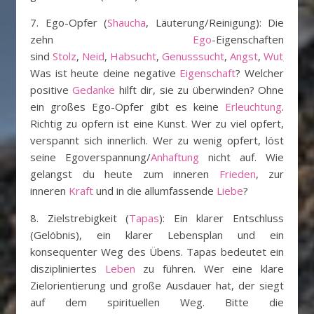
7. Ego-Opfer (
Shaucha
, Läuterung/Reinigung): Die
zehn
Ego
-Eigenschaften
sind
Stolz
,
Neid
,
Habsucht
,
Genusssucht
,
Angst
,
Wut
,
Trau
Was ist heute deine negative
Eigenschaft
? Welcher
positive
Gedanke
hilft dir, sie zu überwinden? Ohne
ein großes Ego-Opfer gibt es keine
Erleuchtung
.
Richtig zu opfern ist eine Kunst. Wer zu viel opfert,
verspannt sich innerlich. Wer zu wenig opfert, löst
seine Egoverspannung/
Anhaftung
nicht auf. Wie
gelangst du heute zum inneren
Frieden
, zur
inneren
Kraft
und in die allumfassende
Liebe
?
8. Zielstrebigkeit (
Tapas
): Ein klarer Entschluss
(Gelöbnis), ein klarer Lebensplan und ein
konsequenter Weg des Übens. Tapas bedeutet ein
diszipliniertes
Leben
zu führen. Wer eine klare
Zielorientierung und große Ausdauer hat, der siegt
auf dem spirituellen Weg. Bitte die