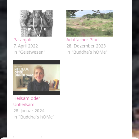
Patanjali
Achtfacher Pfad
7. April 2022
28. Dezember 2023
In "Geistwesen"
In "Buddha´s hOMe"
Heilsam oder
Unheilsam
28. Januar 2024
In "Buddha´s hOMe"