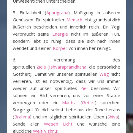
Unwesentlichen unterscheiden.
5. Einfachheit (
Aparigraha
): Mäßigung in äußeren
Genüssen. Ein spiritueller
Mensch
lebt grundsätzlich
äußerlich bescheiden und innerlich reich. Ein Yogi
verbraucht seine
Energie
nicht im äußeren Tun,
sondern lebt so ruhig, dass sie sich nach innen
wendet und seinen
Körper
von innen her reinigt.
6. Verehrung des
spirituellen
Ziels
(
Ishvarapranidhana
, die persönliche
Gottheit): Damit wir unseren spirituellen
Weg
nicht
verlieren, ist es notwendig, dass wir uns immer
wieder auf unser spirituelles
Ziel
besinnen. Wir
können ein Bild verehren, uns vor einer Statue
verbeugen oder ein
Mantra
(
Gebet
) sprechen.
Sorge gut für dich selbst. Lebe aus der Ruhe heraus
(
Brahma
) und im täglichen spirituellen Üben (
Shiva
).
Sende allen
Wesen
Licht
und wünsche eine
glückliche
Welt
(
Vishnu
).